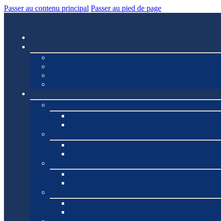
Passer au contenu principal
Passer au pied de page