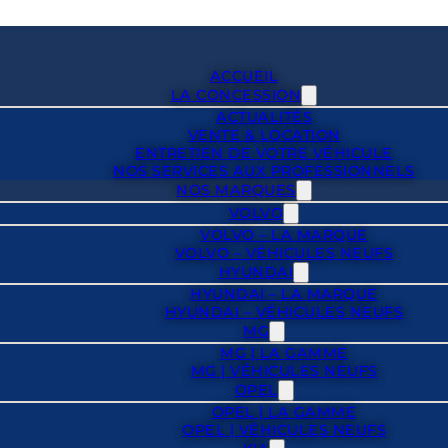
ACCUEIL
LA CONCESSION
ACTUALITÉS
VENTE & LOCATION
ENTRETIEN DE VOTRE VÉHICULE
NOS SERVICES AUX PROFESSIONNELS
NOS MARQUES
VOLVO
VOLVO – LA MARQUE
VOLVO – VÉHICULES NEUFS
HYUNDAI
HYUNDAI – LA MARQUE
HYUNDAI – VÉHICULES NEUFS
MG
MG | LA GAMME
MG | VÉHICULES NEUFS
OPEL
OPEL | LA GAMME
OPEL | VÉHICULES NEUFS