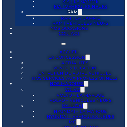
KIA | LA GAMME
KIA | VÉHICULES NEUFS
RAM
RAM | LA GAMME
RAM | VÉHICULES NEUFS
NOS OCCASIONS
CONTACT
ACCUEIL
LA CONCESSION
ACTUALITÉS
VENTE & LOCATION
ENTRETIEN DE VOTRE VÉHICULE
NOS SERVICES AUX PROFESSIONNELS
NOS MARQUES
VOLVO
VOLVO – LA MARQUE
VOLVO – VÉHICULES NEUFS
HYUNDAI
HYUNDAI – LA MARQUE
HYUNDAI – VÉHICULES NEUFS
MG