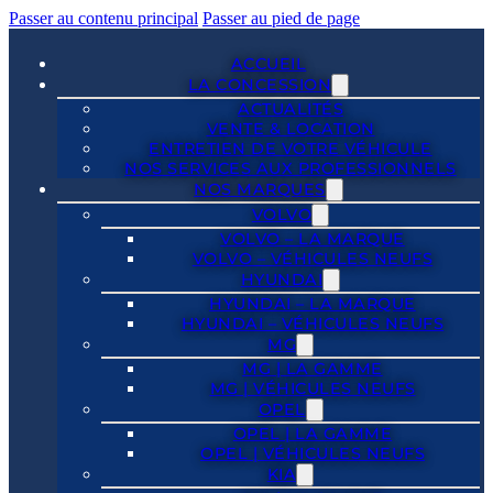
Passer au contenu principal
Passer au pied de page
ACCUEIL
LA CONCESSION
ACTUALITÉS
VENTE & LOCATION
ENTRETIEN DE VOTRE VÉHICULE
NOS SERVICES AUX PROFESSIONNELS
NOS MARQUES
VOLVO
VOLVO – LA MARQUE
VOLVO – VÉHICULES NEUFS
HYUNDAI
HYUNDAI – LA MARQUE
HYUNDAI – VÉHICULES NEUFS
MG
MG | LA GAMME
MG | VÉHICULES NEUFS
OPEL
OPEL | LA GAMME
OPEL | VÉHICULES NEUFS
KIA