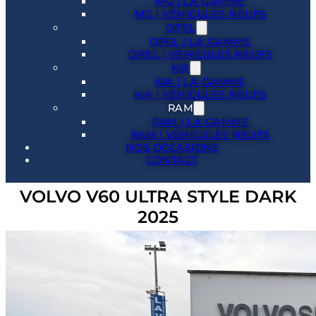
MG | LA GAMME
MG | VÉHICULES NEUFS
OPEL
OPEL | LA GAMME
OPEL | VÉHICULES NEUFS
KIA
KIA | LA GAMME
KIA | VÉHICULES NEUFS
RAM
RAM | LA GAMME
RAM | VÉHICULES NEUFS
NOS OCCASIONS
CONTACT
VOLVO V60 ULTRA STYLE DARK
2025