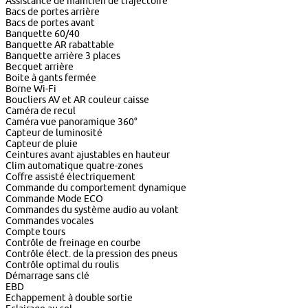
Assistance de maintien de trajectoire
Bacs de portes arrière
Bacs de portes avant
Banquette 60/40
Banquette AR rabattable
Banquette arrière 3 places
Becquet arrière
Boite à gants fermée
Borne Wi-Fi
Boucliers AV et AR couleur caisse
Caméra de recul
Caméra vue panoramique 360°
Capteur de luminosité
Capteur de pluie
Ceintures avant ajustables en hauteur
Clim automatique quatre-zones
Coffre assisté électriquement
Commande du comportement dynamique
Commande Mode ECO
Commandes du système audio au volant
Commandes vocales
Compte tours
Contrôle de freinage en courbe
Contrôle élect. de la pression des pneus
Contrôle optimal du roulis
Démarrage sans clé
EBD
Echappement à double sortie