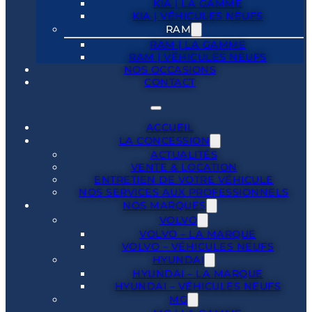
KIA | LA GAMME
KIA | VÉHICULES NEUFS
RAM
RAM | LA GAMME
RAM | VÉHICULES NEUFS
NOS OCCASIONS
CONTACT
ACCUEIL
LA CONCESSION
ACTUALITÉS
VENTE & LOCATION
ENTRETIEN DE VOTRE VÉHICULE
NOS SERVICES AUX PROFESSIONNELS
NOS MARQUES
VOLVO
VOLVO – LA MARQUE
VOLVO – VÉHICULES NEUFS
HYUNDAI
HYUNDAI – LA MARQUE
HYUNDAI – VÉHICULES NEUFS
MG