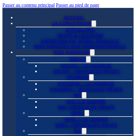
Passer au contenu principal
Passer au pied de page
ACCUEIL
LA CONCESSION
ACTUALITÉS
VENTE & LOCATION
ENTRETIEN DE VOTRE VÉHICULE
NOS SERVICES AUX PROFESSIONNELS
NOS MARQUES
VOLVO
VOLVO – LA MARQUE
VOLVO – VÉHICULES NEUFS
HYUNDAI
HYUNDAI – LA MARQUE
HYUNDAI – VÉHICULES NEUFS
MG
MG | LA GAMME
MG | VÉHICULES NEUFS
OPEL
OPEL | LA GAMME
OPEL | VÉHICULES NEUFS
KIA