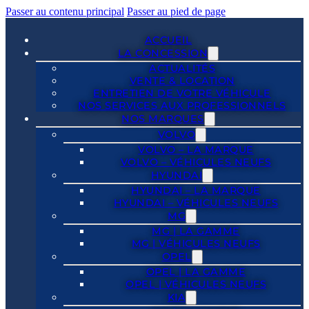
Passer au contenu principal
Passer au pied de page
ACCUEIL
LA CONCESSION
ACTUALITÉS
VENTE & LOCATION
ENTRETIEN DE VOTRE VÉHICULE
NOS SERVICES AUX PROFESSIONNELS
NOS MARQUES
VOLVO
VOLVO – LA MARQUE
VOLVO – VÉHICULES NEUFS
HYUNDAI
HYUNDAI – LA MARQUE
HYUNDAI – VÉHICULES NEUFS
MG
MG | LA GAMME
MG | VÉHICULES NEUFS
OPEL
OPEL | LA GAMME
OPEL | VÉHICULES NEUFS
KIA