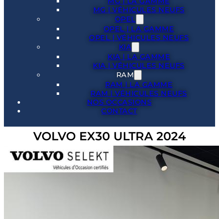
MG | LA GAMME
MG | VÉHICULES NEUFS
OPEL
OPEL | LA GAMME
OPEL | VÉHICULES NEUFS
KIA
KIA | LA GAMME
KIA | VÉHICULES NEUFS
RAM
RAM | LA GAMME
RAM | VÉHICULES NEUFS
NOS OCCASIONS
CONTACT
VOLVO EX30 ULTRA 2024