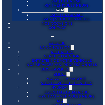
KIA | LA GAMME
KIA | VÉHICULES NEUFS
RAM
RAM | LA GAMME
RAM | VÉHICULES NEUFS
NOS OCCASIONS
CONTACT
ACCUEIL
LA CONCESSION
ACTUALITÉS
VENTE & LOCATION
ENTRETIEN DE VOTRE VÉHICULE
NOS SERVICES AUX PROFESSIONNELS
NOS MARQUES
VOLVO
VOLVO – LA MARQUE
VOLVO – VÉHICULES NEUFS
HYUNDAI
HYUNDAI – LA MARQUE
HYUNDAI – VÉHICULES NEUFS
MG