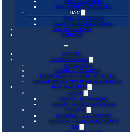
KIA | LA GAMME
KIA | VÉHICULES NEUFS
RAM
RAM | LA GAMME
RAM | VÉHICULES NEUFS
NOS OCCASIONS
CONTACT
ACCUEIL
LA CONCESSION
ACTUALITÉS
VENTE & LOCATION
ENTRETIEN DE VOTRE VÉHICULE
NOS SERVICES AUX PROFESSIONNELS
NOS MARQUES
VOLVO
VOLVO – LA MARQUE
VOLVO – VÉHICULES NEUFS
HYUNDAI
HYUNDAI – LA MARQUE
HYUNDAI – VÉHICULES NEUFS
MG