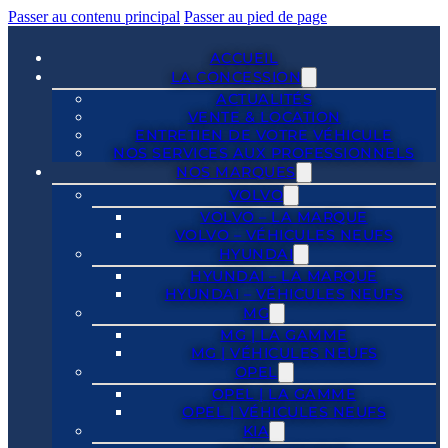
Passer au contenu principal
Passer au pied de page
ACCUEIL
LA CONCESSION
ACTUALITÉS
VENTE & LOCATION
ENTRETIEN DE VOTRE VÉHICULE
NOS SERVICES AUX PROFESSIONNELS
NOS MARQUES
VOLVO
VOLVO – LA MARQUE
VOLVO – VÉHICULES NEUFS
HYUNDAI
HYUNDAI – LA MARQUE
HYUNDAI – VÉHICULES NEUFS
MG
MG | LA GAMME
MG | VÉHICULES NEUFS
OPEL
OPEL | LA GAMME
OPEL | VÉHICULES NEUFS
KIA