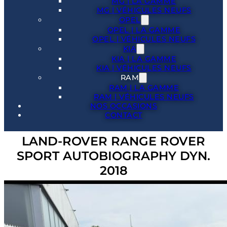
MG | LA GAMME
MG | VÉHICULES NEUFS
OPEL
OPEL | LA GAMME
OPEL | VÉHICULES NEUFS
KIA
KIA | LA GAMME
KIA | VÉHICULES NEUFS
RAM
RAM | LA GAMME
RAM | VÉHICULES NEUFS
NOS OCCASIONS
CONTACT
LAND-ROVER RANGE ROVER
SPORT AUTOBIOGRAPHY DYN.
2018