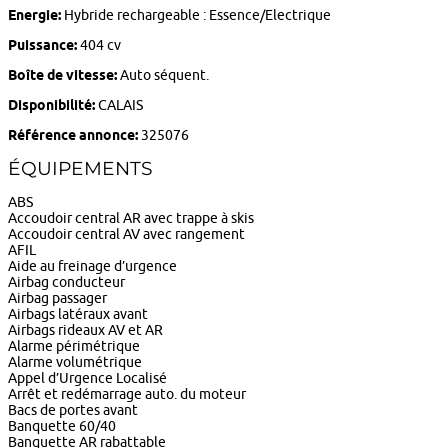
Energie:
Hybride rechargeable : Essence/Electrique
Puissance:
404 cv
Boîte de vitesse:
Auto séquent.
Disponibilité:
CALAIS
Référence annonce:
325076
ÉQUIPEMENTS
ABS
Accoudoir central AR avec trappe à skis
Accoudoir central AV avec rangement
AFIL
Aide au freinage d’urgence
Airbag conducteur
Airbag passager
Airbags latéraux avant
Airbags rideaux AV et AR
Alarme périmétrique
Alarme volumétrique
Appel d’Urgence Localisé
Arrêt et redémarrage auto. du moteur
Bacs de portes avant
Banquette 60/40
Banquette AR rabattable