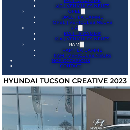
MG | LA GAMME
MG | VÉHICULES NEUFS
OPEL
OPEL | LA GAMME
OPEL | VÉHICULES NEUFS
KIA
KIA | LA GAMME
KIA | VÉHICULES NEUFS
RAM
RAM | LA GAMME
RAM | VÉHICULES NEUFS
NOS OCCASIONS
CONTACT
HYUNDAI TUCSON CREATIVE 2023