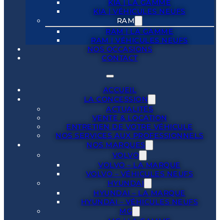
KIA | LA GAMME
KIA | VÉHICULES NEUFS
RAM
RAM | LA GAMME
RAM | VÉHICULES NEUFS
NOS OCCASIONS
CONTACT
ACCUEIL
LA CONCESSION
ACTUALITÉS
VENTE & LOCATION
ENTRETIEN DE VOTRE VÉHICULE
NOS SERVICES AUX PROFESSIONNELS
NOS MARQUES
VOLVO
VOLVO – LA MARQUE
VOLVO – VÉHICULES NEUFS
HYUNDAI
HYUNDAI – LA MARQUE
HYUNDAI – VÉHICULES NEUFS
MG