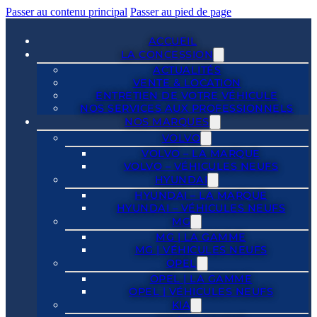
Passer au contenu principal
Passer au pied de page
ACCUEIL
LA CONCESSION
ACTUALITÉS
VENTE & LOCATION
ENTRETIEN DE VOTRE VÉHICULE
NOS SERVICES AUX PROFESSIONNELS
NOS MARQUES
VOLVO
VOLVO – LA MARQUE
VOLVO – VÉHICULES NEUFS
HYUNDAI
HYUNDAI – LA MARQUE
HYUNDAI – VÉHICULES NEUFS
MG
MG | LA GAMME
MG | VÉHICULES NEUFS
OPEL
OPEL | LA GAMME
OPEL | VÉHICULES NEUFS
KIA