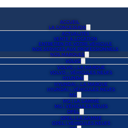
ACCUEIL
LA CONCESSION
ACTUALITÉS
VENTE & LOCATION
ENTRETIEN DE VOTRE VÉHICULE
NOS SERVICES AUX PROFESSIONNELS
NOS MARQUES
VOLVO
VOLVO – LA MARQUE
VOLVO – VÉHICULES NEUFS
HYUNDAI
HYUNDAI – LA MARQUE
HYUNDAI – VÉHICULES NEUFS
MG
MG | LA GAMME
MG | VÉHICULES NEUFS
OPEL
OPEL | LA GAMME
OPEL | VÉHICULES NEUFS