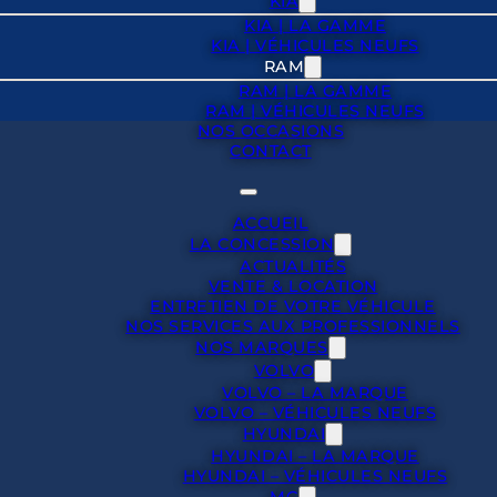
KIA
KIA | LA GAMME
KIA | VÉHICULES NEUFS
RAM
RAM | LA GAMME
RAM | VÉHICULES NEUFS
NOS OCCASIONS
CONTACT
ACCUEIL
LA CONCESSION
ACTUALITÉS
VENTE & LOCATION
ENTRETIEN DE VOTRE VÉHICULE
NOS SERVICES AUX PROFESSIONNELS
NOS MARQUES
VOLVO
VOLVO – LA MARQUE
VOLVO – VÉHICULES NEUFS
HYUNDAI
HYUNDAI – LA MARQUE
HYUNDAI – VÉHICULES NEUFS
MG