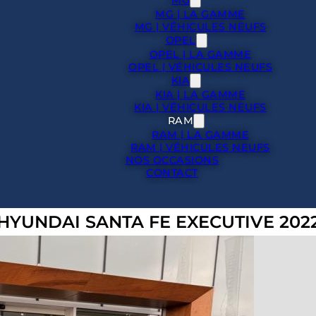
MG | LA GAMME
MG | VÉHICULES NEUFS
OPEL
OPEL | LA GAMME
OPEL | VÉHICULES NEUFS
KIA
KIA | LA GAMME
KIA | VÉHICULES NEUFS
RAM
RAM | LA GAMME
RAM | VÉHICULES NEUFS
NOS OCCASIONS
CONTACT
HYUNDAI SANTA FE EXECUTIVE 202