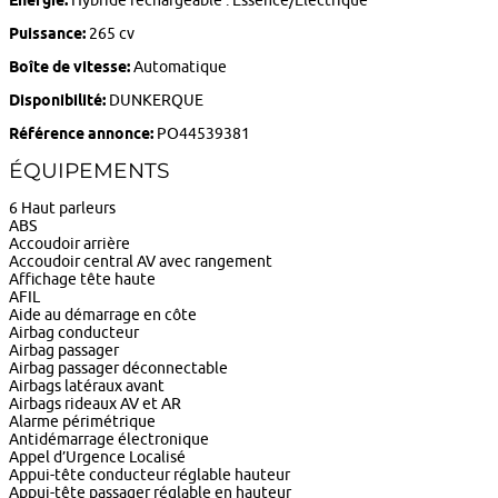
Puissance:
265 cv
Boîte de vitesse:
Automatique
Disponibilité:
DUNKERQUE
Référence annonce:
PO44539381
ÉQUIPEMENTS
6 Haut parleurs
ABS
Accoudoir arrière
Accoudoir central AV avec rangement
Affichage tête haute
AFIL
Aide au démarrage en côte
Airbag conducteur
Airbag passager
Airbag passager déconnectable
Airbags latéraux avant
Airbags rideaux AV et AR
Alarme périmétrique
Antidémarrage électronique
Appel d’Urgence Localisé
Appui-tête conducteur réglable hauteur
Appui-tête passager réglable en hauteur