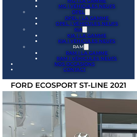
MG | LA GAMME
MG | VÉHICULES NEUFS
OPEL
OPEL | LA GAMME
OPEL | VÉHICULES NEUFS
KIA
KIA | LA GAMME
KIA | VÉHICULES NEUFS
RAM
RAM | LA GAMME
RAM | VÉHICULES NEUFS
NOS OCCASIONS
CONTACT
FORD ECOSPORT ST-LINE 2021