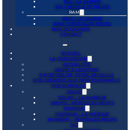
KIA | LA GAMME
KIA | VÉHICULES NEUFS
RAM
RAM | LA GAMME
RAM | VÉHICULES NEUFS
NOS OCCASIONS
CONTACT
ACCUEIL
LA CONCESSION
ACTUALITÉS
VENTE & LOCATION
ENTRETIEN DE VOTRE VÉHICULE
NOS SERVICES AUX PROFESSIONNELS
NOS MARQUES
VOLVO
VOLVO – LA MARQUE
VOLVO – VÉHICULES NEUFS
HYUNDAI
HYUNDAI – LA MARQUE
HYUNDAI – VÉHICULES NEUFS
MG