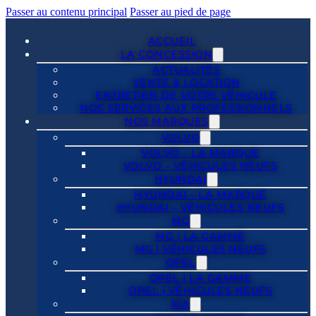
Passer au contenu principal
Passer au pied de page
ACCUEIL
LA CONCESSION
ACTUALITÉS
VENTE & LOCATION
ENTRETIEN DE VOTRE VÉHICULE
NOS SERVICES AUX PROFESSIONNELS
NOS MARQUES
VOLVO
VOLVO – LA MARQUE
VOLVO – VÉHICULES NEUFS
HYUNDAI
HYUNDAI – LA MARQUE
HYUNDAI – VÉHICULES NEUFS
MG
MG | LA GAMME
MG | VÉHICULES NEUFS
OPEL
OPEL | LA GAMME
OPEL | VÉHICULES NEUFS
KIA