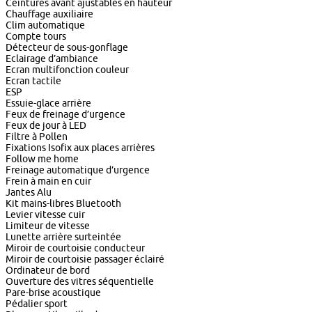
Ceintures avant ajustables en hauteur
Chauffage auxiliaire
Clim automatique
Compte tours
Détecteur de sous-gonflage
Eclairage d’ambiance
Ecran multifonction couleur
Ecran tactile
ESP
Essuie-glace arrière
Feux de freinage d’urgence
Feux de jour à LED
Filtre à Pollen
Fixations Isofix aux places arrières
Follow me home
Freinage automatique d’urgence
Frein à main en cuir
Jantes Alu
Kit mains-libres Bluetooth
Levier vitesse cuir
Limiteur de vitesse
Lunette arrière surteintée
Miroir de courtoisie conducteur
Miroir de courtoisie passager éclairé
Ordinateur de bord
Ouverture des vitres séquentielle
Pare-brise acoustique
Pédalier sport